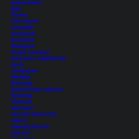
Indonesien
Bali
Flores
Gili-Inseln
Lombok
Sulawesi
Sumatra
(
3
Kundenrezensionen)
Malaysia
Bewertet
3
Kuala Lumpur
mit
5.00
14,99
€
Cameron Highlands
von 5,
Ipoh
basierend
auf
Langkawi
inkl. 7 % MwSt.
zzgl.
Versandkosten
Kundenbewertungen
Melaka
Penang
Bangkok Reiseführer
Perhentian Islands
Redang
für Einsteiger (von
Tioman
Vietnam
2019 – Restauflage)
Ho Chi Minh City
Hanoi
Halong Bucht
Bangkoks wichtigste Sehenswürdigkeiten für
Hoi An