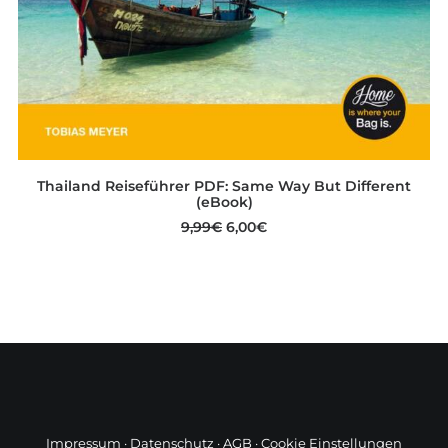
IN DEN WARENKORB
Thailand Reiseführer PDF: Same Way But Different
(eBook)
9,99
€
Ursprünglicher
6,00
€
Aktueller
Preis
Preis
war:
ist:
9,99€
6,00€.
Impressum
·
Datenschutz
·
AGB
·
Cookie Einstellungen