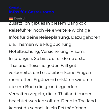
Erstbesucher Bangkoks leicht überfordern.
Kontakt
Reiseplanung? Kein Problem!
Infos für Gastautoren
Deutsch
Zusätzlich gibt es in diesem Bangkok
Reiseführer noch viele weitere wichtige
Infos für deine
Reiseplanung
. Dazu gehören
u.a. Themen wie Flugbuchung,
Hotelbuchung, Versicherung, Visum,
Impfungen. So bist du für deine erste
Thailand-Reise auf jeden Fall gut
vorbereitet und es bleiben keine Fragen
mehr offen. Ergänzend erklären wir dir in
diesem Buch die grundlegenden
Verhaltensregeln, die in Thailand immer
beachtet werden sollten. Denn in Thailand
kannst du schnell in ein Fettnäpfchen